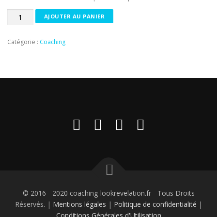
quantité
AJOUTER AU PANIER
de
Coaching
Catégorie :
Coaching
5h00
© 2016 - 2020 coaching-lookrevelation.fr - Tous Droits
Réservés. |
Mentions légales
|
Politique de confidentialité
|
Conditions Générales d'Utilisation