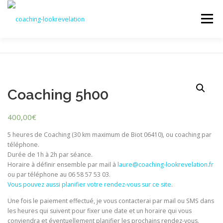
Aller
au
Menu
contenu
ACCUEIL
SERVICES & TARIFS
MON BLOG
Coaching 5h00
BOUTIQUE
COMPTE
PRENDRE RENDEZ-VOUS
400,00
€
5 heures de Coaching (30 km maximum de Biot 06410), ou coaching par
téléphone.
Durée de 1h à 2h par séance.
Horaire à définir ensemble par mail à
laure@coaching-lookrevelation.fr
ou par téléphone au 06 58 57 53 03.
Vous pouvez aussi planifier votre rendez-vous sur ce site
.
Une fois le paiement effectué, je vous contacterai par mail ou SMS dans
les heures qui suivent pour fixer une date et un horaire qui vous
conviendra et éventuellement planifier les prochains rendez-vous.